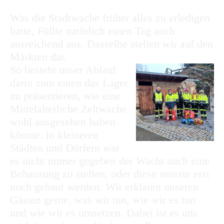
Was die Stadtwache früher alles zu erledigen
hatte, Füllte natürlich einen Tag auch
ausreichend aus. Dasselbe stellen wir auf den
Märkten dar.
So besteht unser Ablauf
darin zum einen das Lager
zu präsentieren, wie eine
Mittelalterliche Zeltwache
wohl ausgesehen haben
könnte. in kleineren
Städten und Dörfern war
es nicht immer gegeben der Wacht auch eine
Behausung zu stellen, oder diese musste erst
noch gebaut werden. Wir erklären unseren
Gästen gerne, was wir tun, wie wir es tun
und wie wir es umsetzen. Dabei ist es uns