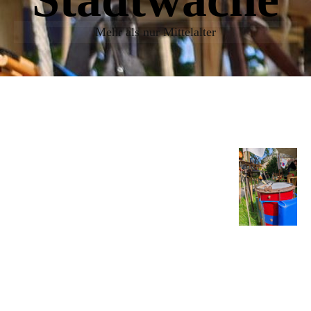
Mehr als nur Mittelalter
U
nsere Aufgaben
zusammengefasst:
Wir haben es zu unserer
Leidenschaft auserkoren auf
dem Mittelaltermarkt nicht nur einfach
"Da zu sein“, sondern den Besuchern auch
etwas zu bieten. Nicht nur zu testen, wie
schwer ein Schwert sein kann, sondern