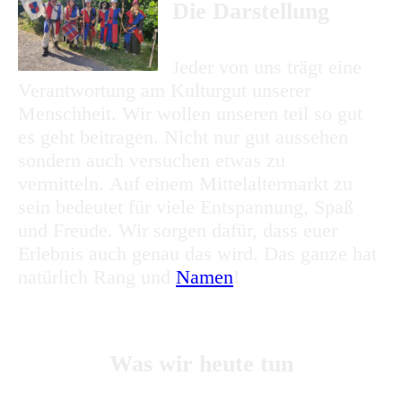
Die Darstellung
eder von uns trägt eine
J
Verantwortung am Kulturgut unserer
Menschheit. Wir wollen unseren teil so gut
es geht beitragen. Nicht nur gut aussehen
sondern auch versuchen etwas zu
vermitteln. Auf einem Mittelaltermarkt zu
sein bedeutet für viele Entspannung, Spaß
und Freude. Wir sorgen dafür, dass euer
Erlebnis auch genau das wird. Das ganze hat
natürlich Rang und
Namen
!
Was wir heute tun