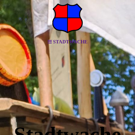
STADTWACHE
Stadtwache