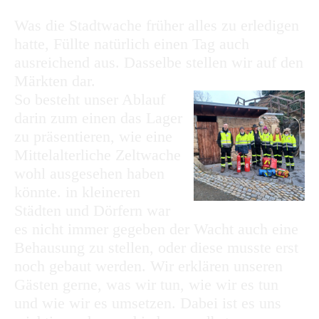
Was die Stadtwache früher alles zu erledigen
hatte, Füllte natürlich einen Tag auch
ausreichend aus. Dasselbe stellen wir auf den
Märkten dar.
So besteht unser Ablauf
darin zum einen das Lager
zu präsentieren, wie eine
Mittelalterliche Zeltwache
wohl ausgesehen haben
könnte. in kleineren
Städten und Dörfern war
es nicht immer gegeben der Wacht auch eine
Behausung zu stellen, oder diese musste erst
noch gebaut werden. Wir erklären unseren
Gästen gerne, was wir tun, wie wir es tun
und wie wir es umsetzen. Dabei ist es uns