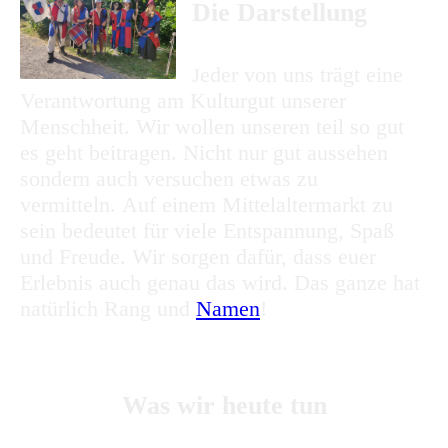
Die Darstellung
eder von uns trägt eine
J
Verantwortung am Kulturgut unserer
Menschheit. Wir wollen unseren teil so gut
es geht beitragen. Nicht nur gut aussehen
sondern auch versuchen etwas zu
vermitteln. Auf einem Mittelaltermarkt zu
sein bedeutet für viele Entspannung, Spaß
und Freude. Wir sorgen dafür, dass euer
Erlebnis auch genau das wird. Das ganze hat
natürlich Rang und
Namen
!
Was wir heute tun