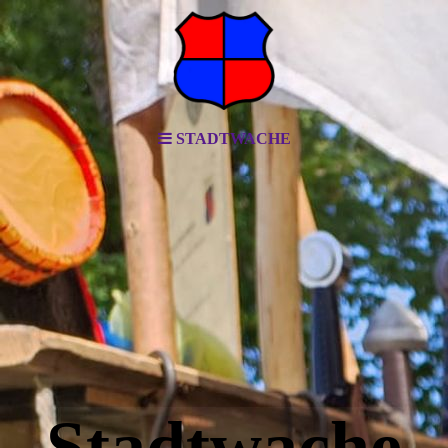
STADTWACHE
Stadtwache