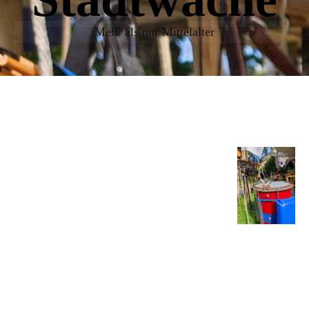
Mehr als nur Mittelalter
U
nsere Aufgaben
zusammengefasst:
Wir haben es zu unserer
Leidenschaft auserkoren auf
dem Mittelaltermarkt nicht nur einfach
"Da zu sein“, sondern den Besuchern auch
etwas zu bieten. Nicht nur zu testen, wie
schwer ein Schwert sein kann, sondern