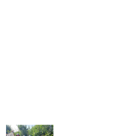
auch was alles mehr dazu gehört bei einer
Stadtwache zu sein. Vom stehen in einem.
Wir haben es zu unserer Leidenschaft
auserkoren auf dem Mittelaltermarkt nicht
nur einfach "Da zu sein“, sondern den
Besuchern auch etwas zu bieten. Nicht nur
zu testen, wie schwer ein Schwert sein
kann, sondern auch was alles mehr dazu
gehört bei einer Stadtwache zu sein. Vom
stehen in einem Pranger bis hin zum laufen
in der Schandgeige und die Anprobe von
echten Handfesseln ist alles dabei. Seht
selbst!