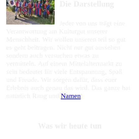
Die Darstellung
eder von uns trägt eine
J
Verantwortung am Kulturgut unserer
Menschheit. Wir wollen unseren teil so gut
es geht beitragen. Nicht nur gut aussehen
sondern auch versuchen etwas zu
vermitteln. Auf einem Mittelaltermarkt zu
sein bedeutet für viele Entspannung, Spaß
und Freude. Wir sorgen dafür, dass euer
Erlebnis auch genau das wird. Das ganze hat
natürlich Rang und
Namen
!
Was wir heute tun