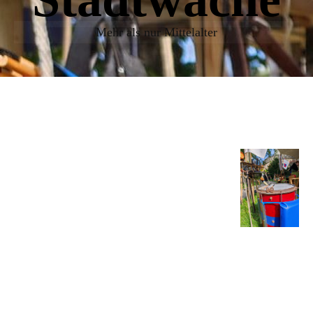
Mehr als nur Mittelalter
U
nsere Aufgaben
zusammengefasst:
Wir haben es zu unserer
Leidenschaft auserkoren auf
dem Mittelaltermarkt nicht nur einfach
"Da zu sein“, sondern den Besuchern auch
etwas zu bieten. Nicht nur zu testen, wie
schwer ein Schwert sein kann, sondern