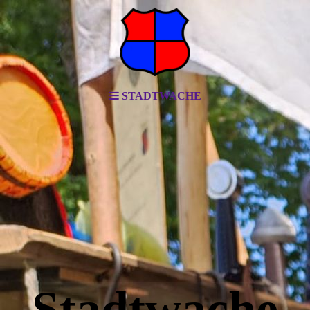
STADTWACHE
Stadtwache