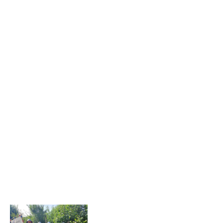
auch was alles mehr dazu gehört bei einer
Stadtwache zu sein. Vom stehen in einem.
Wir haben es zu unserer Leidenschaft
auserkoren auf dem Mittelaltermarkt nicht
nur einfach "Da zu sein“, sondern den
Besuchern auch etwas zu bieten. Nicht nur
zu testen, wie schwer ein Schwert sein
kann, sondern auch was alles mehr dazu
gehört bei einer Stadtwache zu sein. Vom
stehen in einem Pranger bis hin zum laufen
in der Schandgeige und die Anprobe von
echten Handfesseln ist alles dabei. Seht
selbst!