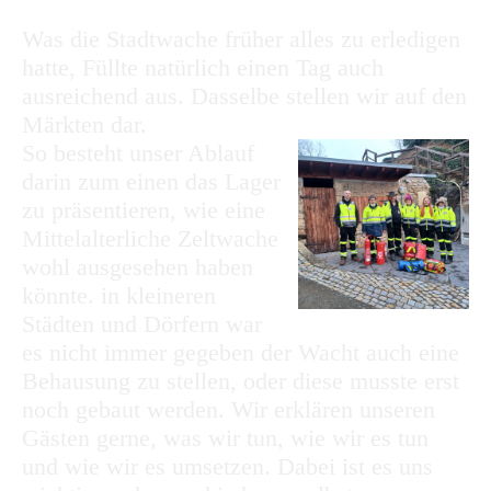
Was die Stadtwache früher alles zu erledigen
hatte, Füllte natürlich einen Tag auch
ausreichend aus. Dasselbe stellen wir auf den
Märkten dar.
So besteht unser Ablauf
darin zum einen das Lager
zu präsentieren, wie eine
Mittelalterliche Zeltwache
wohl ausgesehen haben
könnte. in kleineren
Städten und Dörfern war
es nicht immer gegeben der Wacht auch eine
Behausung zu stellen, oder diese musste erst
noch gebaut werden. Wir erklären unseren
Gästen gerne, was wir tun, wie wir es tun
und wie wir es umsetzen. Dabei ist es uns